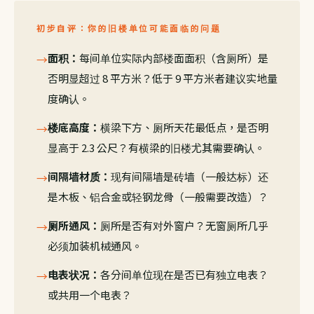
初步自评：你的旧楼单位可能面临的问题
面积：
每间单位实际内部楼面面积（含厕所）是
→
否明显超过 8 平方米？低于 9 平方米者建议实地量
度确认。
楼底高度：
横梁下方、厕所天花最低点，是否明
→
显高于 2.3 公尺？有横梁的旧楼尤其需要确认。
间隔墙材质：
现有间隔墙是砖墙（一般达标）还
→
是木板、铝合金或轻钢龙骨（一般需要改造）？
厕所通风：
厕所是否有对外窗户？无窗厕所几乎
→
必须加装机械通风。
电表状况：
各分间单位现在是否已有独立电表？
→
或共用一个电表？