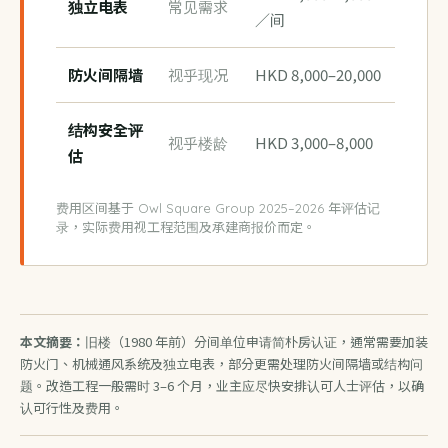
独立电表
常见需求
／间
防火间隔墙
视乎现况
HKD 8,000–20,000
结构安全评
视乎楼龄
HKD 3,000–8,000
估
费用区间基于 Owl Square Group 2025–2026 年评估记
录，实际费用视工程范围及承建商报价而定。
本文摘要：
旧楼（1980 年前）分间单位申请简朴房认证，通常需要加装
防火门、机械通风系统及独立电表，部分更需处理防火间隔墙或结构问
题。改造工程一般需时 3–6 个月，业主应尽快安排认可人士评估，以确
认可行性及费用。