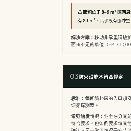
⚠️ 面积位于 8–9 m² 区
有 8.1 m²，几乎没有
解决方案：
移动非承重隔墙扩大面
面积不足的单位（HKD 30,0
03
防火设施不符合规定
标准：
每间简朴房的入口须
烟雾探测器。
常见触发情况：
业主在分间
符合要求。但条例要求每间
确认。另一常见情况是安装了普