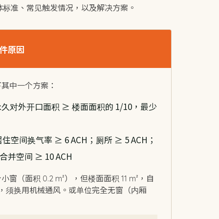
体标准、常见触发情况，以及解决方案。
退件原因
下其中一个方案：
久对外开口面积 ≥ 楼面面积的 1/10，最少
居住空间换气率 ≥ 6 ACH；厕所 ≥ 5 ACH；
空间 ≥ 10 ACH
窗（面积 0.2 m²），但楼面面积 11 m²，自
m²），须换用机械通风。或单位完全无窗（内厢