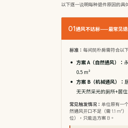
以下逐一说明每种退件原因的具
01
通风不达标——最常见
标准：
每间简朴房需符合以
方案 A（自然通风）：
永
0.5 m²
方案 B（机械通风）：
无天然采光的厕所+居住合并
常见触发情况：
单位原有一个小
然通风开口不足（需 1.1 
位），只能选方案 B。