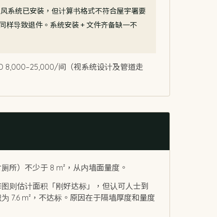
通风系统已安装，但计算书格式不符合屋宇署要
同样导致退件。系统安装 + 文件齐备缺一不
 8,000–25,000/间（视系统设计及管道走
厕所）不少于 8 m²，从内墙面量度。
修图则估计面积「刚好达标」，但认可人士到
 7.6 m²，不达标。原因在于隔墙厚度和量度