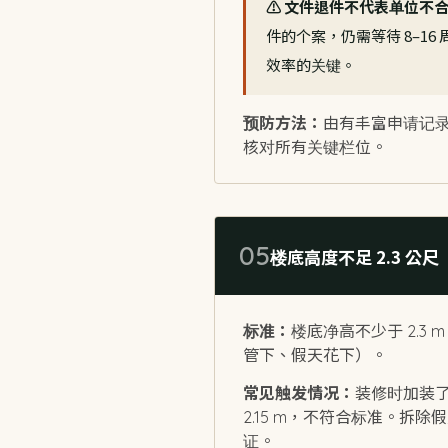
⚠️ 文件退件不代表单位不
件的个案，仍需等待 8–1
效率的关键。
预防方法：
由有丰富申请记
核对所有关键栏位。
05
楼底高度不足 2.3 公尺
标准：
楼底净高不少于 2.
管下、假天花下）。
常见触发情况：
装修时加装了
2.15 m，不符合标准。拆除假
证。