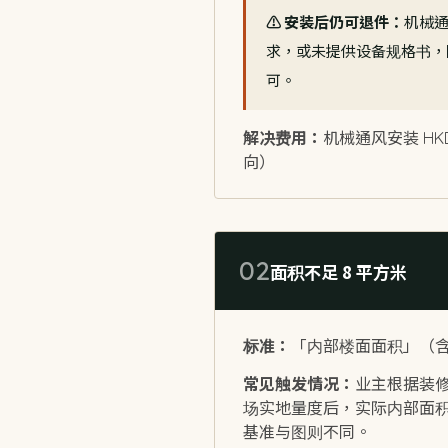
⚠️ 安装后仍可退件：
机械
求，或未提供设备规格书，
可。
解决费用：
机械通风安装 HKD
向）
02
面积不足 8 平方米
标准：
「内部楼面面积」（含
常见触发情况：
业主根据装
场实地量度后，实际内部面积为
基准与图则不同。