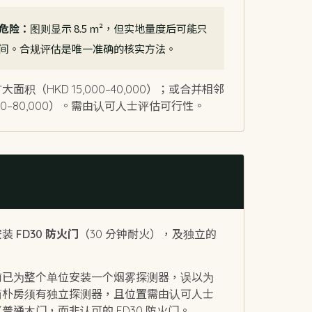
间最危险：
图则显示 8.5 m²，但实地量度后可能只
缓冲空间。合规评估是唯一准确的核实方法。
积（HKD 15,000–40,000）；或合并相邻
00–80,000）。需由认可人士评估可行性。
安装
FD30 防火门
（30 分钟耐火），及独立的
前已为整个单位安装一个烟雾探测器，误以为
简朴房须有独立探测器，且位置需由认可人士
通木门，而非认可的 FD30 防火门。