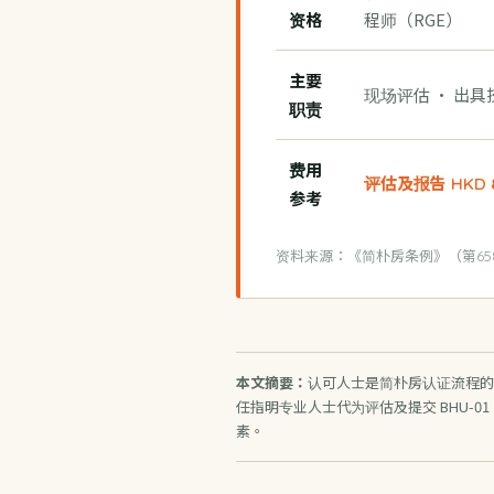
资格
程师（RGE）
主要
现场评估 · 出具技
职责
费用
评估及报告 HKD 
参考
资料来源：《简朴房条例》（第6
本文摘要：
认可人士是简朴房认证流程的
任指明专业人士代为评估及提交 BHU-0
素。